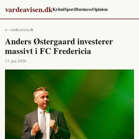
vardeavisen.dk
Krimi
Sport
Business
Opinion
← vardeavisen.dk
Anders Østergaard investerer
massivt i FC Fredericia
13. jun 2026