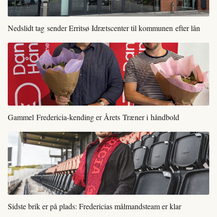
Nedslidt tag sender Erritsø Idrætscenter til kommunen efter lån
Gammel Fredericia-kending er Årets Træner i håndbold
Sidste brik er på plads: Fredericias målmandsteam er klar