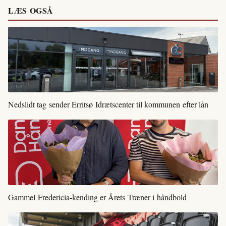
LÆS OGSÅ
Nedslidt tag sender Erritsø Idrætscenter til kommunen efter lån
Gammel Fredericia-kending er Årets Træner i håndbold