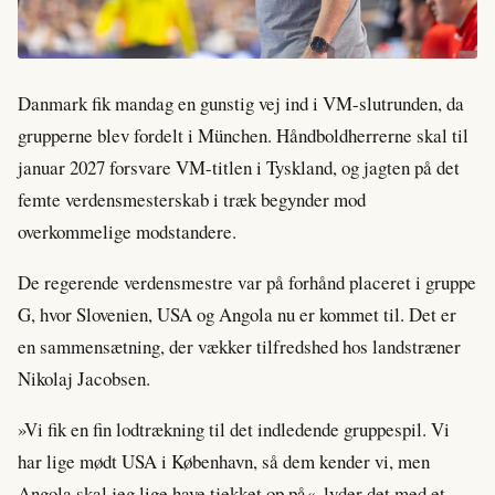
Danmark fik mandag en gunstig vej ind i VM-slutrunden, da
grupperne blev fordelt i München. Håndboldherrerne skal til
januar 2027 forsvare VM-titlen i Tyskland, og jagten på det
femte verdensmesterskab i træk begynder mod
overkommelige modstandere.
De regerende verdensmestre var på forhånd placeret i gruppe
G, hvor Slovenien, USA og Angola nu er kommet til. Det er
en sammensætning, der vækker tilfredshed hos landstræner
Nikolaj Jacobsen.
»Vi fik en fin lodtrækning til det indledende gruppespil. Vi
har lige mødt USA i København, så dem kender vi, men
Angola skal jeg lige have tjekket op på«, lyder det med et