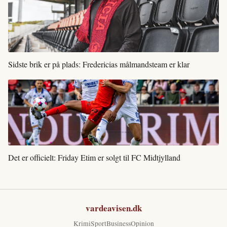
Sidste brik er på plads: Fredericias målmandsteam er klar
Det er officielt: Friday Etim er solgt til FC Midtjylland
vardeavisen.dk
Krimi
Sport
Business
Opinion