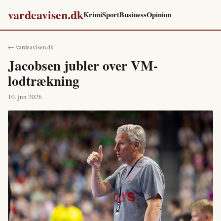
vardeavisen.dk
Krimi
Sport
Business
Opinion
← vardeavisen.dk
Jacobsen jubler over VM-
lodtrækning
10. jun 2026