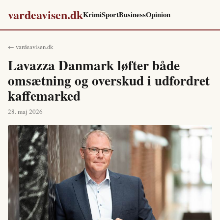
vardeavisen.dk
Krimi
Sport
Business
Opinion
← vardeavisen.dk
Lavazza Danmark løfter både
omsætning og overskud i udfordret
kaffemarked
28. maj 2026