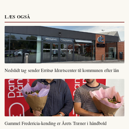
LÆS OGSÅ
Nedslidt tag sender Erritsø Idrætscenter til kommunen efter lån
Gammel Fredericia-kending er Årets Træner i håndbold