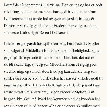
hvoraf de 42 har været i 1. division. Han er ung og har et godt
udviklingspotentiale, men han har også bevist, at han har
kvaliteterne til at træde ind og gøre en forskel fra dag ét.
Derfor er vi rigtig glade for, at Frederik har valgt os til som
sin næste klub,« siger Søren Godskesen.
Glæden er gengældt hos spilleren selv. For Frederik Møller
var valget af Middelfart Boldklub ingen tilfældighed, og han
peger på flere grunde til, at det netop blev her, det næste
skridt skulle tages. »Jeg ser Middelfart som et rigtig godt
sted for mig, og som et sted, hvor jeg kan udvikle mig som
spiller og som person. Spillestilen her passer virkelig godt til
mig, og jeg føler, det er det helt rigtige sted, når jeg vil tage
næste skridt i min karriere,« siger Frederik Møller. Han
lægger ikke skjul på, hvad han kommer med, og hvordan han
ser sin egen rolle på banen. »Jeg er en energisk spiller med