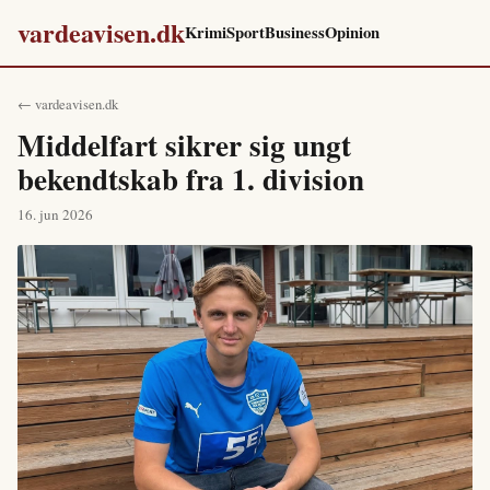
vardeavisen.dk
Krimi
Sport
Business
Opinion
← vardeavisen.dk
Middelfart sikrer sig ungt
bekendtskab fra 1. division
16. jun 2026