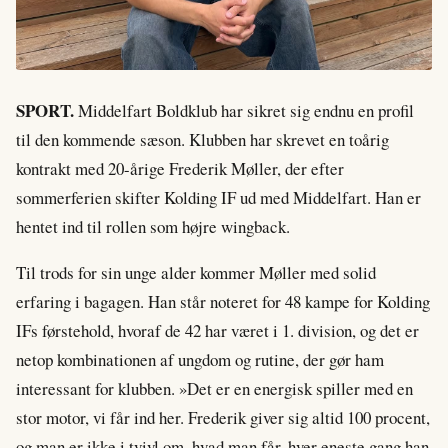
SPORT.
Middelfart Boldklub har sikret sig endnu en profil
til den kommende sæson. Klubben har skrevet en toårig
kontrakt med 20-årige Frederik Møller, der efter
sommerferien skifter Kolding IF ud med Middelfart. Han er
hentet ind til rollen som højre wingback.
Til trods for sin unge alder kommer Møller med solid
erfaring i bagagen. Han står noteret for 48 kampe for Kolding
IFs førstehold, hvoraf de 42 har været i 1. division, og det er
netop kombinationen af ungdom og rutine, der gør ham
interessant for klubben. »Det er en energisk spiller med en
stor motor, vi får ind her. Frederik giver sig altid 100 procent,
og man er ikke i tvivl om, hvad man får, hver eneste gang han