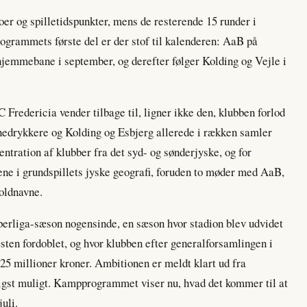
oer og spilletidspunkter, mens de resterende 15 runder i
rogrammets første del er der stof til kalenderen: AaB på
hjemmebane i september, og derefter følger Kolding og Vejle i
C Fredericia vender tilbage til, ligner ikke den, klubben forlod
 nedrykkere og Kolding og Esbjerg allerede i rækken samler
tration af klubber fra det syd- og sønderjyske, og for
lene i grundspillets jyske geografi, foruden to møder med AaB,
boldnavne.
perliga-sæson nogensinde, en sæson hvor stadion blev udvidet
æsten fordoblet, og hvor klubben efter generalforsamlingen i
25 millioner kroner. Ambitionen er meldt klart ud fra
tigst muligt. Kampprogrammet viser nu, hvad det kommer til at
uli.