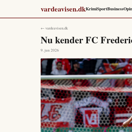
vardeavisen.dk
Krimi
Sport
Business
Opin
← vardeavisen.dk
Nu kender FC Frederic
9. jun 2026