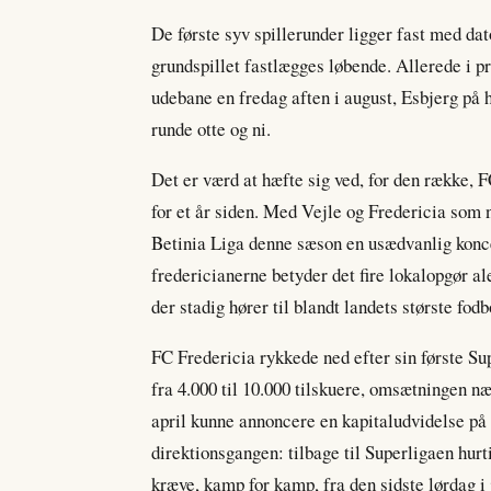
De første syv spillerunder ligger fast med dat
grundspillet fastlægges løbende. Allerede i p
udebane en fredag aften i august, Esbjerg på 
runde otte og ni.
Det er værd at hæfte sig ved, for den række, F
for et år siden. Med Vejle og Fredericia som
Betinia Liga denne sæson en usædvanlig koncen
fredericianerne betyder det fire lokalopgør a
der stadig hører til blandt landets største fod
FC Fredericia rykkede ned efter sin første Su
fra 4.000 til 10.000 tilskuere, omsætningen n
april kunne annoncere en kapitaludvidelse på 
direktionsgangen: tilbage til Superligaen hur
kræve, kamp for kamp, fra den sidste lørdag i j