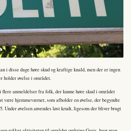
kan i disse dage høre skud og kraftige knald, men der er ingen
r holder øvelse i området.
i flere anmeldelser fra folk, der kunne høre skud i området
at være hjemmeværnet, som afholder en øvelse, der begyndte
5. Under øvelsen anvendes løst krudt, ligesom der bliver brugt
dagen rykker aktiviteten til området omkring Grejs, hvor man