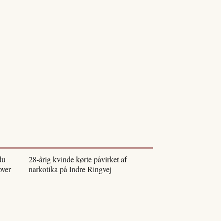
du
28-årig kvinde kørte påvirket af
over
narkotika på Indre Ringvej