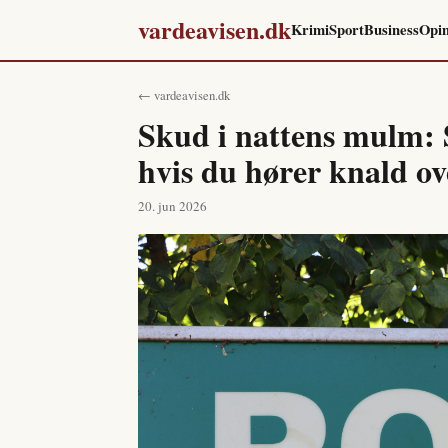
vardeavisen.dk
Krimi
Sport
Business
Opin
← vardeavisen.dk
Skud i nattens mulm: 
hvis du hører knald ov
20. jun 2026