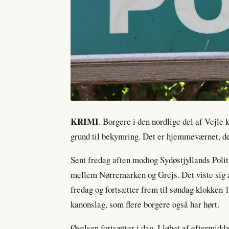
KRIMI
. Borgere i den nordlige del af Vejle 
grund til bekymring. Det er hjemmeværnet, de
Sent fredag aften modtog Sydøstjyllands Polit
mellem Nørremarken og Grejs. Det viste sig 
fredag og fortsætter frem til søndag klokken 1
kanonslag, som flere borgere også har hørt.
Øvelsen fortsætter i dag. I løbet af eftermid