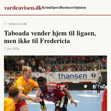
vardeavisen.dk
Krimi
Sport
Business
Opinion
← vardeavisen.dk
Taboada vender hjem til ligaen,
men ikke til Fredericia
7. jun 2026