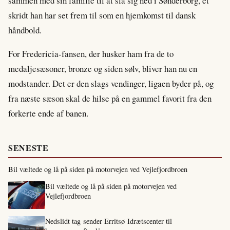
sammen med sin familie til at slå sig ned i Sønderborg, et
skridt han har set frem til som en hjemkomst til dansk
håndbold.
For Fredericia-fansen, der husker ham fra de to
medaljesæsoner, bronze og siden sølv, bliver han nu en
modstander. Det er den slags vendinger, ligaen byder på, og
fra næste sæson skal de hilse på en gammel favorit fra den
forkerte ende af banen.
SENESTE
Bil væltede og lå på siden på motorvejen ved Vejlefjordbroen
Bil væltede og lå på siden på motorvejen ved
Vejlefjordbroen
Nedslidt tag sender Erritsø Idrætscenter til