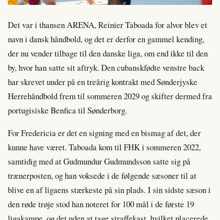
Det var i thansen ARENA, Reinier Taboada for alvor blev et
navn i dansk håndbold, og det er derfor en gammel kending,
der nu vender tilbage til den danske liga, om end ikke til den
by, hvor han satte sit aftryk. Den cubanskfødte venstre back
har skrevet under på en treårig kontrakt med Sønderjyske
Herrehåndbold frem til sommeren 2029 og skifter dermed fra
portugisiske Benfica til Sønderborg.
For Fredericia er det en signing med en bismag af det, der
kunne have været. Taboada kom til FHK i sommeren 2022,
samtidig med at Gudmundur Gudmundsson satte sig på
trænerposten, og han voksede i de følgende sæsoner til at
blive en af ligaens stærkeste på sin plads. I sin sidste sæson i
den røde trøje stod han noteret for 100 mål i de første 19
ligakampe, og det uden at tage straffekast, hvilket placerede