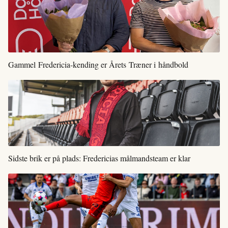
Gammel Fredericia-kending er Årets Træner i håndbold
Sidste brik er på plads: Fredericias målmandsteam er klar