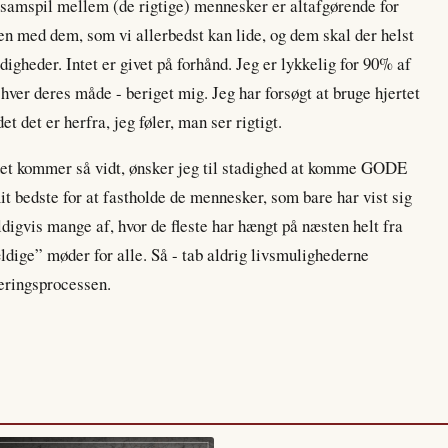
te samspil mellem (de rigtige) mennesker er altafgørende for
 med dem, som vi allerbedst kan lide, og dem skal der helst
ældigheder. Intet er givet på forhånd. Jeg er lykkelig for 90% af
hver deres måde - beriget mig. Jeg har forsøgt at bruge hjertet
t det er herfra, jeg føler, man ser rigtigt.
en det kommer så vidt, ønsker jeg til stadighed at komme GODE
bedste for at fastholde de mennesker, som bare har vist sig
ldigvis mange af, hvor de fleste har hængt på næsten helt fra
ldige” møder for alle. Så - tab aldrig livsmulighederne
eringsprocessen.