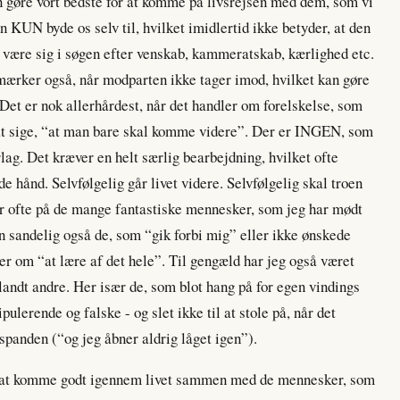
an gøre vort bedste for at komme på livsrejsen med dem, som vi
KUN byde os selv til, hvilket imidlertid ikke betyder, at den
 være sig i søgen efter venskab, kammeratskab, kærlighed etc.
 mærker også, når modparten ikke tager imod, hvilket kan gøre
 Det er nok allerhårdest, når det handler om forelskelse, som
t at sige, “at man bare skal komme videre”. Der er INGEN, som
ag. Det kræver en helt særlig bearbejdning, hvilket ofte
de hånd. Selvfølgelig går livet videre. Selvfølgelig skal troen
er ofte på de mange fantastiske mennesker, som jeg har mødt
 sandelig også de, som “gik forbi mig” eller ikke ønskede
er om “at lære af det hele”. Til gengæld har jeg også været
landt andre. Her især de, som blot hang på for egen vindings
pulerende og falske - og slet ikke til at stole på, når det
espanden (“og jeg åbner aldrig låget igen”).
or at komme godt igennem livet sammen med de mennesker, som