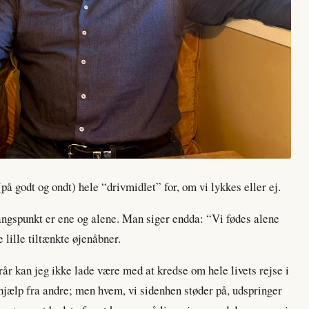
på godt og ondt) hele “drivmidlet” for, om vi lykkes eller ej.
gangspunkt er ene og alene. Man siger endda: “Vi fødes alene
 lille tiltænkte øjenåbner.
rår kan jeg ikke lade være med at kredse om hele livets rejse i
 hjælp fra andre; men hvem, vi sidenhen støder på, udspringer