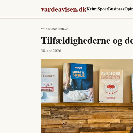
vardeavisen.dk
Krimi
Sport
Business
Opin
← vardeavisen.dk
Tilfældighederne og d
30. apr 2026