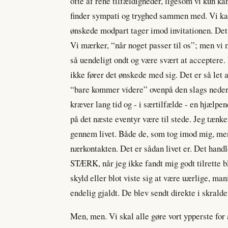
ofte af rene tilfældigheder, ligesom vi kun k
finder sympati og tryghed sammen med. Vi kan 
ønskede modpart tager imod invitationen. Det
Vi mærker, “når noget passer til os”; men vi
så uendeligt ondt og være svært at acceptere.
ikke fører det ønskede med sig. Det er så le
“bare kommer videre” ovenpå den slags nederl
kræver lang tid og - i særtilfælde - en hjælpen
på det næste eventyr være til stede. Jeg tænk
gennem livet. Både de, som tog imod mig, men
nærkontakten. Det er sådan livet er. Det handl
STÆRK, når jeg ikke fandt mig godt tilrette b
skyld eller blot viste sig at være uærlige, mani
endelig gjaldt. De blev sendt direkte i skrald
Men, men. Vi skal alle gøre vort ypperste f