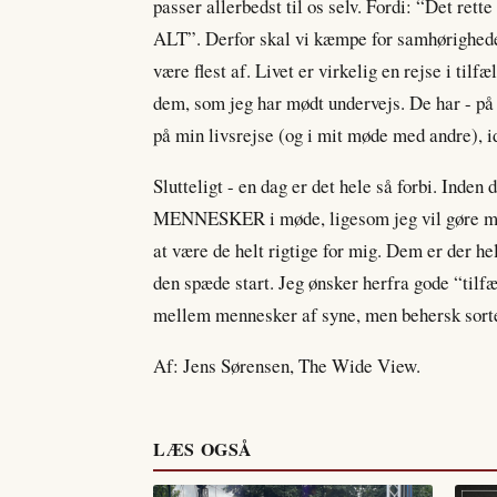
passer allerbedst til os selv. Fordi: “Det ret
ALT”. Derfor skal vi kæmpe for samhørigheden
være flest af. Livet er virkelig en rejse i tilf
dem, som jeg har mødt undervejs. De har - på 
på min livsrejse (og i mit møde med andre), ide
Slutteligt - en dag er det hele så forbi. Ind
MENNESKER i møde, ligesom jeg vil gøre mit 
at være de helt rigtige for mig. Dem er der he
den spæde start. Jeg ønsker herfra gode “tilfæ
mellem mennesker af syne, men behersk sort
Af: Jens Sørensen, The Wide View.
LÆS OGSÅ