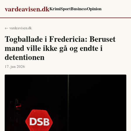
vardeavisen.dk
Krimi
Sport
Business
Opinion
← vardeavisen.dk
Togballade i Fredericia: Beruset
mand ville ikke gå og endte i
detentionen
17. jun 2026