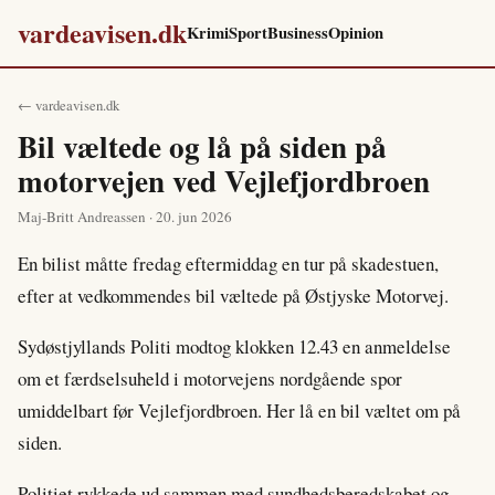
vardeavisen.dk
Krimi
Sport
Business
Opinion
← vardeavisen.dk
Bil væltede og lå på siden på
motorvejen ved Vejlefjordbroen
Maj-Britt Andreassen · 20. jun 2026
En bilist måtte fredag eftermiddag en tur på skadestuen,
efter at vedkommendes bil væltede på Østjyske Motorvej.
Sydøstjyllands Politi modtog klokken 12.43 en anmeldelse
om et færdselsuheld i motorvejens nordgående spor
umiddelbart før Vejlefjordbroen. Her lå en bil væltet om på
siden.
Politiet rykkede ud sammen med sundhedsberedskabet og