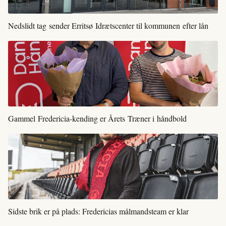
Nedslidt tag sender Erritsø Idrætscenter til kommunen efter lån
Gammel Fredericia-kending er Årets Træner i håndbold
Sidste brik er på plads: Fredericias målmandsteam er klar