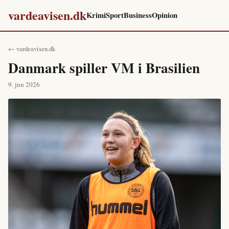
vardeavisen.dk
Krimi
Sport
Business
Opinion
← vardeavisen.dk
Danmark spiller VM i Brasilien
9. jun 2026