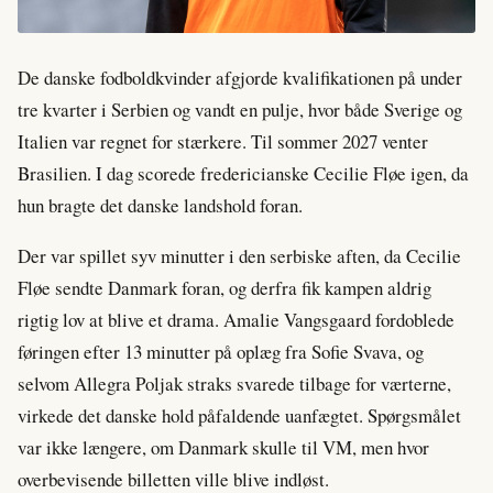
De danske fodboldkvinder afgjorde kvalifikationen på under
tre kvarter i Serbien og vandt en pulje, hvor både Sverige og
Italien var regnet for stærkere. Til sommer 2027 venter
Brasilien. I dag scorede fredericianske Cecilie Fløe igen, da
hun bragte det danske landshold foran.
Der var spillet syv minutter i den serbiske aften, da Cecilie
Fløe sendte Danmark foran, og derfra fik kampen aldrig
rigtig lov at blive et drama. Amalie Vangsgaard fordoblede
føringen efter 13 minutter på oplæg fra Sofie Svava, og
selvom Allegra Poljak straks svarede tilbage for værterne,
virkede det danske hold påfaldende uanfægtet. Spørgsmålet
var ikke længere, om Danmark skulle til VM, men hvor
overbevisende billetten ville blive indløst.