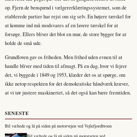
op. Fjern de benspænd i vælgererklæringssystemet, som de
etablerede partier har rejst om sig selv. En højere tærskel for
at komme ind må modsvares af en lavere tærskel for at
forsøge. Ellers bliver det blot en mur, de store bygger for at
holde de små ude.
Grundloven gav os friheden. Men frihed uden evnen til at
handle bliver med tiden til afmagt. På en dag, hvor vi fejrer
det, vi byggede i 1849 og 1953, klæder det os at spørge, om
ikke netop respekten for det demokratiske håndværk kræver,
at vi tør justere maskineriet, så det også kan bære fremtiden.
SENESTE
Bil væltede og lå på siden på motorvejen ved Vejlefjordbroen
Bil væltede og lå på siden på motorvejen ved