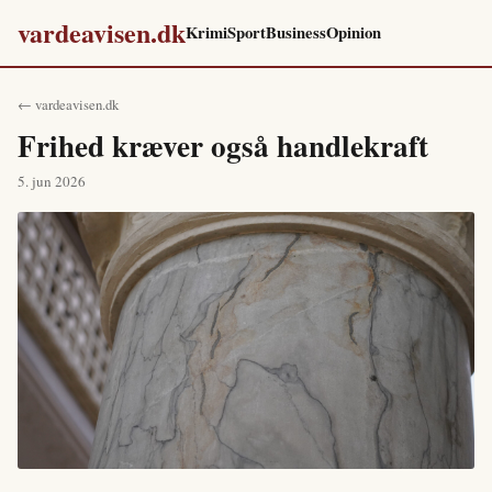
vardeavisen.dk
Krimi
Sport
Business
Opinion
← vardeavisen.dk
Frihed kræver også handlekraft
5. jun 2026