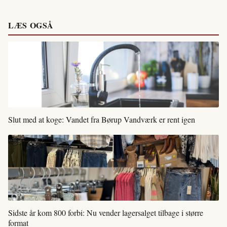
LÆS OGSÅ
Slut med at koge: Vandet fra Børup Vandværk er rent igen
Sidste år kom 800 forbi: Nu vender lagersalget tilbage i større
format