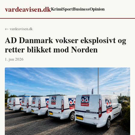
vardeavisen.dk
Krimi
Sport
Business
Opinion
← vardeavisen.dk
AD Danmark vokser eksplosivt og
retter blikket mod Norden
1. jun 2026