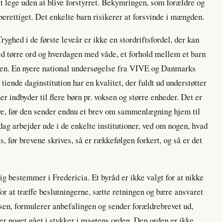
at lege uden at blive forstyrret. Bekymringen, som forældre og
berettiget. Det enkelte barn risikerer at forsvinde i mængden.
 Tryghed i de første leveår er ikke en stordriftsfordel, der kan
ed tørre ord og hverdagen med våde, et forhold mellem et barn
 igen. En nyere national undersøgelse fra VIVE og Danmarks
tiende daginstitution har en kvalitet, der fuldt ud understøtter
der indbyder til flere børn pr. voksen og større enheder. Det er
 tøve, før den sender endnu et brev om sammenlægning hjem til
g arbejder ude i de enkelte institutioner, ved om nogen, hvad
, før brevene skrives, så er rækkefølgen forkert, og så er det
g bestemmer i Fredericia. Et byråd er ikke valgt for at nikke
 for at træffe beslutningerne, sætte retningen og bære ansvaret
sen, formulerer anbefalingen og sender forældrebrevet ud,
 er noget gået i stykker i magtens orden. Den orden er ikke