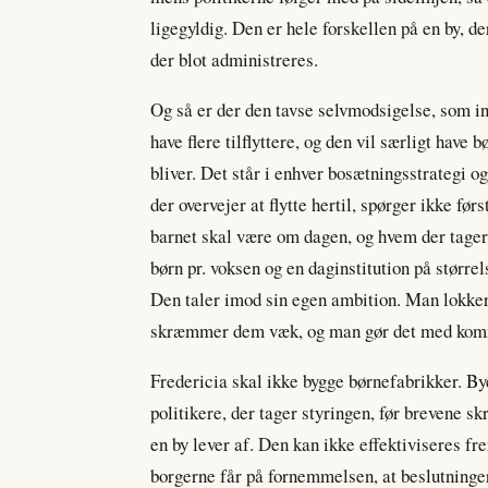
ligegyldig. Den er hele forskellen på en by, d
der blot administreres.
Og så er der den tavse selvmodsigelse, som ing
have flere tilflyttere, og den vil særligt have
bliver. Det står i enhver bosætningsstrategi 
der overvejer at flytte hertil, spørger ikke f
barnet skal være om dagen, og hvem der tager
børn pr. voksen og en daginstitution på større
Den taler imod sin egen ambition. Man lokker
skræmmer dem væk, og man gør det med komm
Fredericia skal ikke bygge børnefabrikker. By
politikere, der tager styringen, før brevene skr
en by lever af. Den kan ikke effektiviseres fre
borgerne får på fornemmelsen, at beslutningern