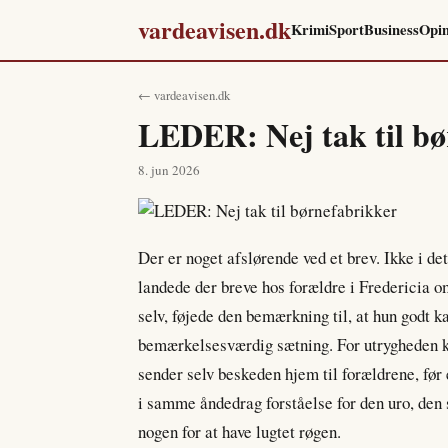
vardeavisen.dk
Krimi
Sport
Business
Opin
← vardeavisen.dk
LEDER: Nej tak til bø
8. jun 2026
Der er noget afslørende ved et brev. Ikke i det
landede der breve hos forældre i Fredericia o
selv, føjede den bemærkning til, at hun godt ka
bemærkelsesværdig sætning. For utrygheden k
sender selv beskeden hjem til forældrene, før e
i samme åndedrag forståelse for den uro, den 
nogen for at have lugtet røgen.