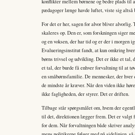
konflikter mellem børnene og bedre plads til 
pædagoger længe havde luftet, viste sig altså 
For det er her, sagen for alvor bliver alvorlig.
skaleres op. Den er, som forskningen siger m
og en voksen, der har tid og er der i morgen
Evalueringsinstitut fandt, at kun omkring hver 
børns trivsel og udvikling. Det er ikke et tal, 
et tal, der burde få enhver forvaltning til at
en småbørnsfamilie. De mennesker, der hver da
de mindste år kræver. Når den viden ikke høres
ikke fagligheden, der styrer. Det er driften.
Tilbage står spørgsmålet om, hvem der egentli
til det, direktionen lægger frem. Det er valgt
for dem. Når forvaltningen både skriver analy
mens politikerne følger med på sidelinjen, så