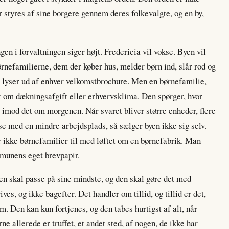
er styres af sine borgere gennem deres folkevalgte, og en by,
en i forvaltningen siger højt. Fredericia vil vokse. Byen vil
 børnefamilierne, dem der køber hus, melder børn ind, slår rod og
og lyser ud af enhver velkomstbrochure. Men en børnefamilie,
ørst om dækningsafgift eller erhvervsklima. Den spørger, hvor
 imod det om morgenen. Når svaret bliver større enheder, flere
lse med en mindre arbejdsplads, så sælger byen ikke sig selv.
 ikke børnefamilier til med løftet om en børnefabrik. Man
unens eget brevpapir.
en skal passe på sine mindste, og den skal gøre det med
ives, og ikke bagefter. Det handler om tillid, og tillid er det,
m. Den kan kun fortjenes, og den tabes hurtigst af alt, når
e allerede er truffet, et andet sted, af nogen, de ikke har