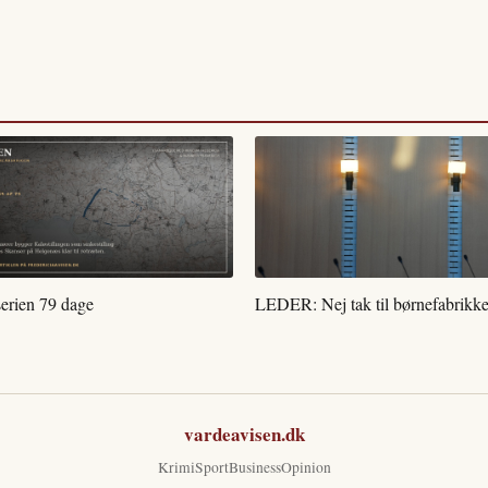
serien 79 dage
LEDER: Nej tak til børnefabrikke
vardeavisen.dk
Krimi
Sport
Business
Opinion