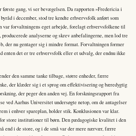
er første gang, vi ser bevægelsen. Da rapporten »Fredericia i
byråd i december, stod tre kendte erhvervsfolk anført som
var forvaltningens eget arbejde, forelagt erhvervsfolkene til
t, producerede analyserne og skrev anbefalingerne, men lod tre
, der nu gentager sig i mindre format. Forvaltningen former
 enten det er tre erhvervsfolk eller et udvalg, der endnu ikke
 vender den samme tanke tilbage, større enheder, færre
anke, der klæder sig i et sprog om effektivisering og bæredygtig
forskning, der peger den anden vej. En forskningsrapport fra
se ved Aarhus Universitet undersøgte netop, om de antagelser
frem i enhver spareplan, holder stik. Konklusionen var klar.
or store institutioner til børn. Den pædagogiske kvalitet i den
må end i de store, og i de små var der mere nærvær, færre