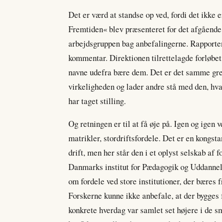
Det er værd at standse op ved, fordi det ikke 
Fremtiden« blev præsenteret for det afgående 
arbejdsgruppen bag anbefalingerne. Rapporten 
kommentar. Direktionen tilrettelagde forløbe
navne udefra bære dem. Det er det samme greb
virkeligheden og lader andre stå med den, hvad
har taget stilling.
Og retningen er til at få øje på. Igen og igen
matrikler, stordriftsfordele. Det er en kongst
drift, men her står den i et oplyst selskab af 
Danmarks institut for Pædagogik og Uddannel
om fordele ved store institutioner, der bæres 
Forskerne kunne ikke anbefale, at der bygges f
konkrete hverdag var samlet set højere i de s